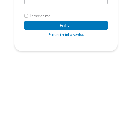
Lembrar-me
Entrar
Esqueci minha senha.
Política de Privacidade
Desenvolvido por Sky Informática. 2026. Todos os direitos reservados.