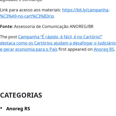
Link para acesso aos materiais:
https://bit.ly/campanha-
%C3%A9-no-cart%C3%B3rio
Fonte
: Assessoria de Comunicação ANOREG/BR
The post
Campanha “É rápido, é fácil, é no Cartório!”
destaca como os Cartórios ajudam a desafogar o Judiciário
e gerar economia para o País
first appeared on
Anoreg RS
.
CATEGORIAS
Anoreg RS